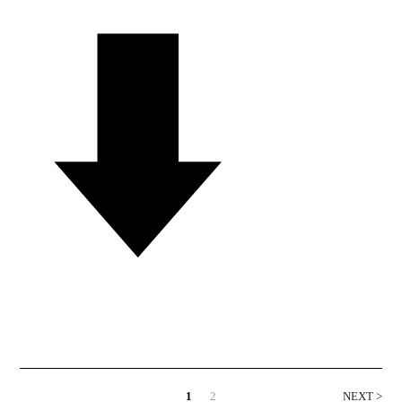
1
2
NEXT >